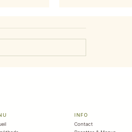
uoi ce soir
on mange quoi ce soir
NU
INFO
eil
Contact