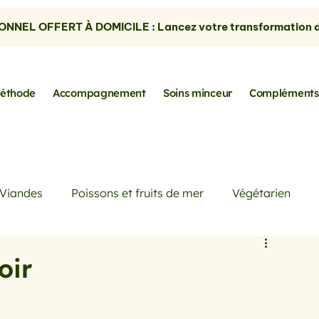
NNEL OFFERT À DOMICILE : Lancez votre transformation dè
éthode
Accompagnement
Soins minceur
Compléments
Viandes
Poissons et fruits de mer
Végétarien
Petits déjeuners
Actualités
Conseils de Pros
oir
rtes
les avocats
la cuisine sans gluten