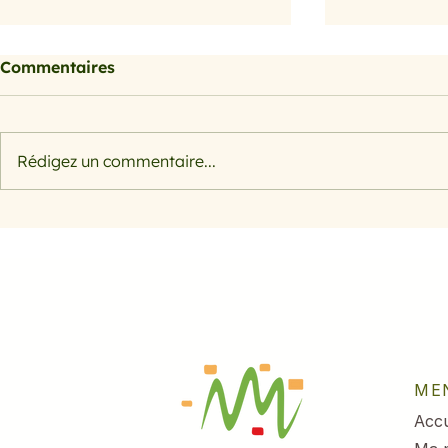
Commentaires
Rédigez un commentaire...
on mange q
C’ est la rentrée! Halte au
blues !
ME
Accu