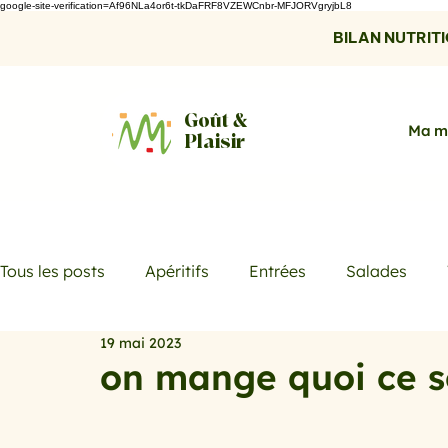
google-site-verification=Af96NLa4or6t-tkDaFRF8VZEWCnbr-MFJORVgryjbL8
BILAN NUTRITIO
Goût &
Ma m
Plaisir
Tous les posts
Apéritifs
Entrées
Salades
19 mai 2023
Desserts
Boissons
Les menus de la semaine
on mange quoi ce s
Promotions
Recettes fraicheur
Quiches et ta