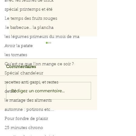
avec les feuilles de brick
spécial printemps et été
Le temps des fruits rouges
.le barbecue... la plancha
les légumes primeurs du mois de ma
Avoir la patate
les tomates
Qu’est ce que l’on mange ce soir ?
Commentaires
Spécial chandeleur
recettes anti gaspi, et restes
on mange quoi ce soir
on mange quoi 
Rédigez un commentaire...
detox
le mariage des aliments
automne : potirons etc....
Pour fondre de plaisir
25 minutes chrono