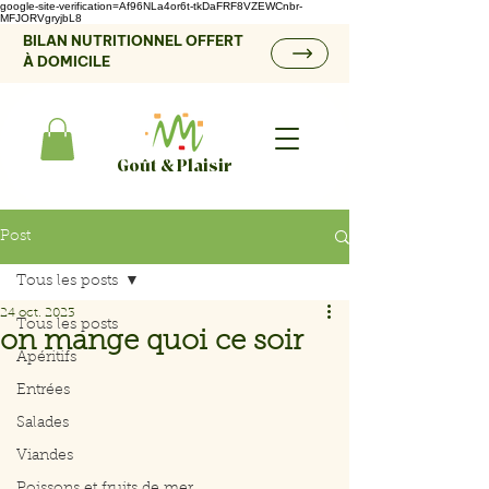
google-site-verification=Af96NLa4or6t-tkDaFRF8VZEWCnbr-
MFJORVgryjbL8
BILAN NUTRITIONNEL OFFERT
À DOMICILE
Goût & Plaisir
Post
Tous les posts
24 oct. 2023
Tous les posts
on mange quoi ce soir
Apéritifs
Entrées
Salades
Viandes