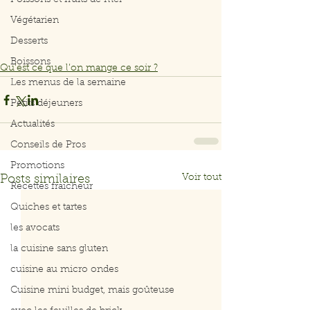
Poissons et fruits de mer
Végétarien
Desserts
Boissons
Qu’est ce que l’on mange ce soir ?
Les menus de la semaine
Petits déjeuners
Actualités
Conseils de Pros
Promotions
Voir tout
Posts similaires
Recettes fraicheur
Quiches et tartes
les avocats
la cuisine sans gluten
cuisine au micro ondes
Cuisine mini budget, mais goûteuse