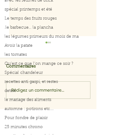
avec les feuilles de brick
spécial printemps et été
Le temps des fruits rouges
.le barbecue... la plancha
les légumes primeurs du mois de ma
Avoir la patate
les tomates
Qu’est ce que l’on mange ce soir ?
Commentaires
Spécial chandeleur
recettes anti gaspi, et restes
on mange quoi ce soir
on mange quoi 
Rédigez un commentaire...
detox
le mariage des aliments
automne : potirons etc....
Pour fondre de plaisir
25 minutes chrono