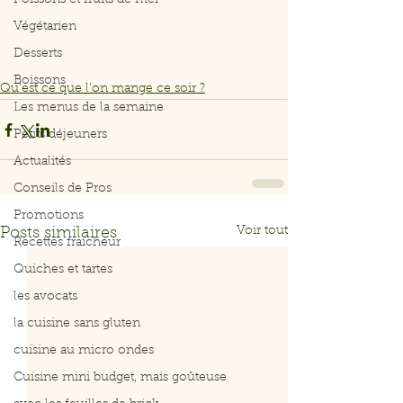
Poissons et fruits de mer
Végétarien
Desserts
Boissons
Qu’est ce que l’on mange ce soir ?
Les menus de la semaine
Petits déjeuners
Actualités
Conseils de Pros
Promotions
Voir tout
Posts similaires
Recettes fraicheur
Quiches et tartes
les avocats
la cuisine sans gluten
cuisine au micro ondes
Cuisine mini budget, mais goûteuse