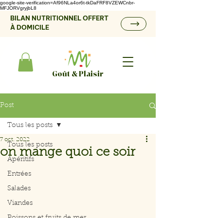
google-site-verification=Af96NLa4or6t-tkDaFRF8VZEWCnbr-
MFJORVgryjbL8
BILAN NUTRITIONNEL OFFERT
À DOMICILE
Goût & Plaisir
Post
Tous les posts
7 oct. 2022
Tous les posts
on mange quoi ce soir
Apéritifs
Entrées
Salades
Viandes