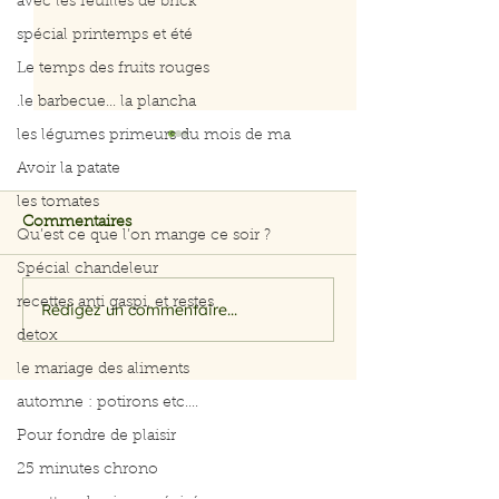
avec les feuilles de brick
spécial printemps et été
Le temps des fruits rouges
.le barbecue... la plancha
les légumes primeurs du mois de ma
Avoir la patate
les tomates
Commentaires
Qu’est ce que l’on mange ce soir ?
Spécial chandeleur
recettes anti gaspi, et restes
Rédigez un commentaire...
Salade rapide d’avocat,
Menus du 3 au 
pomme et crevettes
2026
detox
le mariage des aliments
automne : potirons etc....
Pour fondre de plaisir
25 minutes chrono