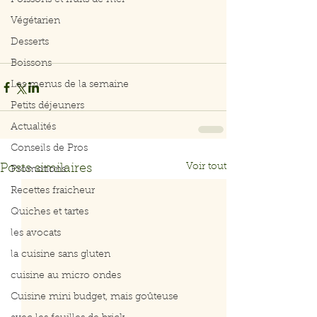
Poissons et fruits de mer
Végétarien
Desserts
Boissons
Les menus de la semaine
Petits déjeuners
Actualités
Conseils de Pros
Voir tout
Posts similaires
Promotions
Recettes fraicheur
Quiches et tartes
les avocats
la cuisine sans gluten
cuisine au micro ondes
Cuisine mini budget, mais goûteuse