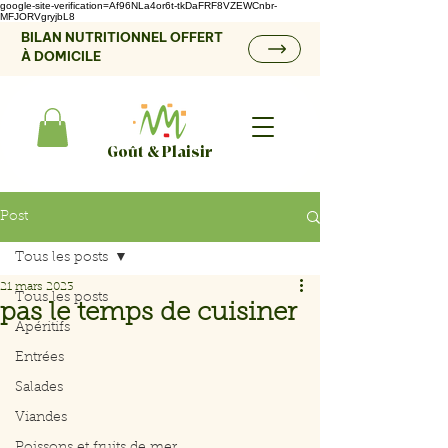
google-site-verification=Af96NLa4or6t-tkDaFRF8VZEWCnbr-
MFJORVgryjbL8
BILAN NUTRITIONNEL OFFERT
À DOMICILE
Goût & Plaisir
Post
Tous les posts
21 mars 2023
Tous les posts
pas le temps de cuisiner
Apéritifs
Entrées
Salades
Viandes