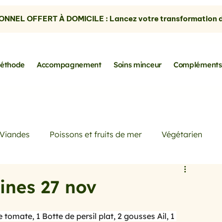
NNEL OFFERT À DOMICILE : Lancez votre transformation dè
éthode
Accompagnement
Soins minceur
Compléments
Viandes
Poissons et fruits de mer
Végétarien
Petits déjeuners
Actualités
Conseils de Pros
ines 27 nov
rtes
les avocats
la cuisine sans gluten
tomate, 1 Botte de persil plat, 2 gousses Ail, 1 