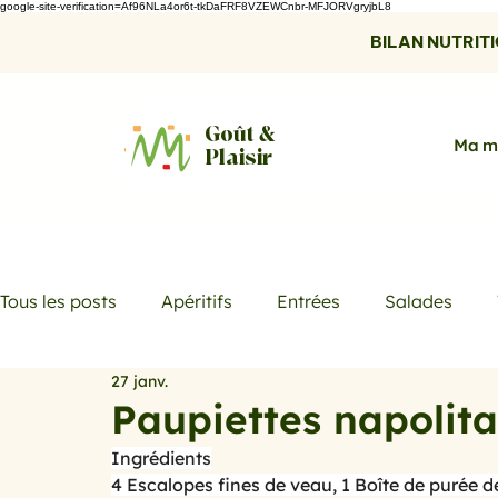
google-site-verification=Af96NLa4or6t-tkDaFRF8VZEWCnbr-MFJORVgryjbL8
BILAN NUTRITIO
Goût &
Ma m
Plaisir
Tous les posts
Apéritifs
Entrées
Salades
27 janv.
Desserts
Boissons
Les menus de la semaine
Paupiettes napolita
Ingrédients
Promotions
Recettes fraicheur
Quiches et ta
4 Escalopes fines de veau, 1 Boîte de purée de 