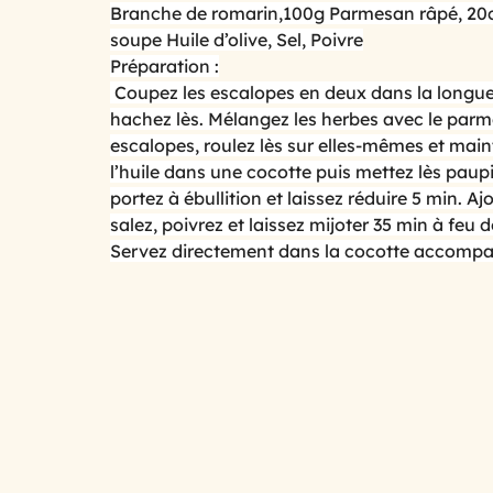
Branche de romarin,100g Parmesan râpé, 20cl 
soupe Huile d’olive, Sel, Poivre
Préparation :
cuisine au micro ondes
Cuisine mini budget, mais
 Coupez les escalopes en deux dans la longueur e
hachez lès. Mélangez les herbes avec le parme
escalopes, roulez lès sur elles-mêmes et main
spécial printemps et été
Le temps des fruits roug
l’huile dans une cocotte puis mettez lès paupie
portez à ébullition et laissez réduire 5 min. Aj
salez, poivrez et laissez mijoter 35 min à feu 
les légumes primeurs du mois de ma
Avoir la pat
Servez directement dans la cocotte accompa
Qu’est ce que l’on mange ce soir ?
Spécial chande