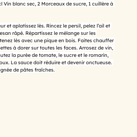
Vin blanc sec, 2 Morceaux de sucre, 1 cuillère à 
 goûteuse
avec les feuilles de brick
t aplatissez lès. Rincez le persil, pelez l’ail et 
san râpé. Répartissez le mélange sur les 
tenez lès avec une pique en bois. Faites chauffer 
es
.le barbecue... la plancha
ttes à dorer sur toutes les faces. Arrosez de vin, 
outez la purée de tomate, le sucre et le romarin, 
doux. La sauce doit réduire et devenir onctueuse. 
ate
les tomates
gnée de pâtes fraîches.
leur
recettes anti gaspi, et restes
detox