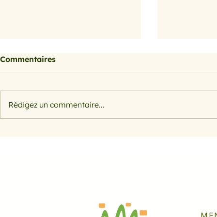
Commentaires
Rédigez un commentaire...
Morosil bienfaits : l'actif
Salade rap
naturel à base d'orange
pomme et 
sanguine pour sculpter
votre silhouette
ME