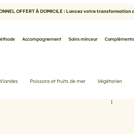
NNEL OFFERT À DOMICILE : Lancez votre transformation dè
éthode
Accompagnement
Soins minceur
Compléments
Viandes
Poissons et fruits de mer
Végétarien
Petits déjeuners
Actualités
Conseils de Pros
rtes
les avocats
la cuisine sans gluten