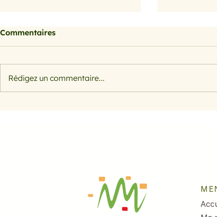
Commentaires
Rédigez un commentaire...
Citrouille, courge et
Citrouille,
potiron
potiron
ME
Accu