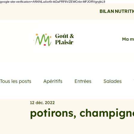
google-site-verification=Af96NLa4or6t-tkDaFRF8VZEWCnbr-MFJORVgryjbL8
BILAN NUTRITIO
Goût &
Ma m
Plaisir
Tous les posts
Apéritifs
Entrées
Salades
12 déc. 2022
Desserts
Boissons
Les menus de la semaine
potirons, champign
Promotions
Recettes fraicheur
Quiches et ta