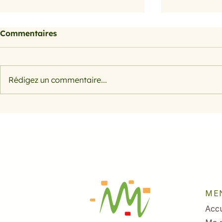
Commentaires
Rédigez un commentaire...
Citrouille, courge et
Citrouille,
potiron
potiron
ME
Accu