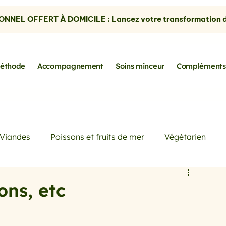
NNEL OFFERT À DOMICILE : Lancez votre transformation dè
éthode
Accompagnement
Soins minceur
Compléments
Viandes
Poissons et fruits de mer
Végétarien
Petits déjeuners
Actualités
Conseils de Pros
ons, etc
rtes
les avocats
la cuisine sans gluten