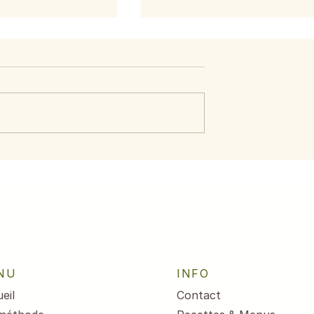
 courge et
Citrouille, courge et
potiron
NU
INFO
eil
Contact