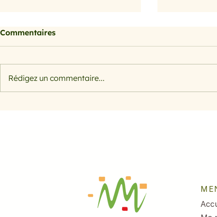
Commentaires
Rédigez un commentaire...
Citrouille, courge et
Citrouille,
potiron
potiron
ME
Accu