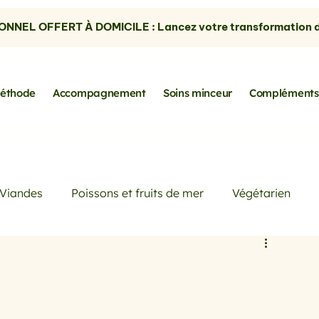
NNEL OFFERT À DOMICILE : Lancez votre transformation dè
éthode
Accompagnement
Soins minceur
Compléments
Viandes
Poissons et fruits de mer
Végétarien
Petits déjeuners
Actualités
Conseils de Pros
rtes
les avocats
la cuisine sans gluten