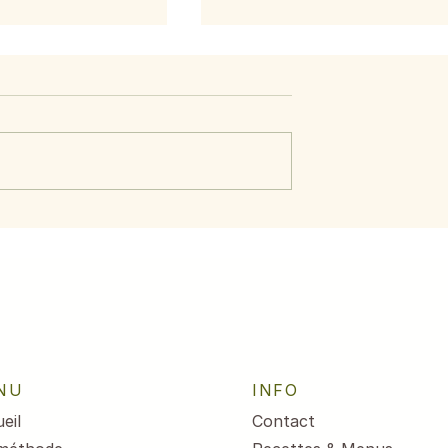
 courge et
Citrouille, courge et
potiron
NU
INFO
eil
Contact