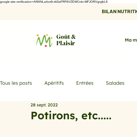
google-site-verification=Af96NLa4or6t-tkDaFRF8VZEWCnbr-MFJORVgryjbL8
BILAN NUTRITIO
Goût &
Ma m
Plaisir
Tous les posts
Apéritifs
Entrées
Salades
28 sept. 2022
Desserts
Boissons
Les menus de la semaine
Potirons, etc.....
Promotions
Recettes fraicheur
Quiches et ta