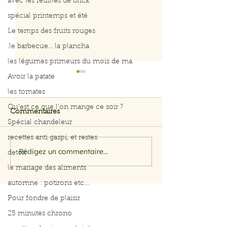
avec les feuilles de brick
spécial printemps et été
Le temps des fruits rouges
.le barbecue... la plancha
les légumes primeurs du mois de ma
Avoir la patate
les tomates
Qu’est ce que l’on mange ce soir ?
Commentaires
Spécial chandeleur
recettes anti gaspi, et restes
Rédigez un commentaire...
Citrouille, courge et
Citrouille, cour
detox
potiron
potiron
le mariage des aliments
automne : potirons etc....
Pour fondre de plaisir
25 minutes chrono