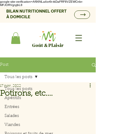
google-site-verification=Af96NLa4or6t-tkDaFRF8VZEWCnbr-
MFJORVgryjbL8
BILAN NUTRITIONNEL OFFERT
À DOMICILE
Goût & Plaisir
Post
Tous les posts
17 nov. 2022
Tous les posts
Potirons, etc....
Apéritifs
Entrées
Salades
Viandes