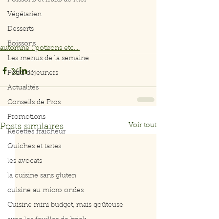
Poissons et fruits de mer
Végétarien
Desserts
Boissons
automne : potirons etc....
Les menus de la semaine
Petits déjeuners
Actualités
Conseils de Pros
Promotions
Voir tout
Posts similaires
Recettes fraicheur
Quiches et tartes
les avocats
la cuisine sans gluten
cuisine au micro ondes
Cuisine mini budget, mais goûteuse