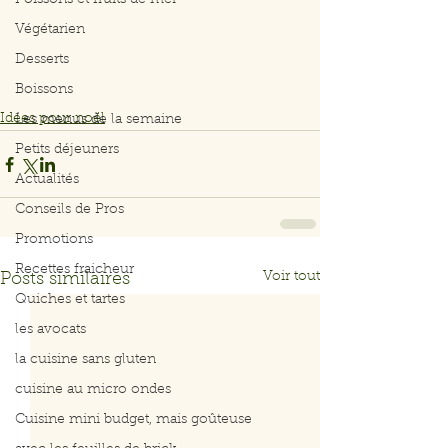
Poissons et fruits de mer
Végétarien
Desserts
Boissons
Idées pour noël
Les menus de la semaine
Petits déjeuners
Actualités
Conseils de Pros
Promotions
Recettes fraicheur
Voir tout
Posts similaires
Quiches et tartes
les avocats
la cuisine sans gluten
cuisine au micro ondes
Cuisine mini budget, mais goûteuse