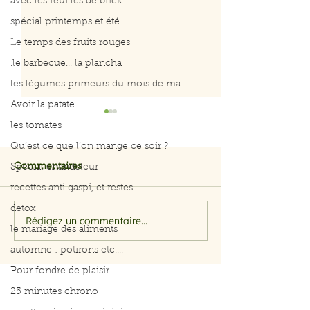
avec les feuilles de brick
spécial printemps et été
Le temps des fruits rouges
.le barbecue... la plancha
les légumes primeurs du mois de ma
Avoir la patate
Idées de Noël
les tomates
Qu’est ce que l’on mange ce soir ?
Commentaires
Spécial chandeleur
recettes anti gaspi, et restes
Galette des rois light
detox
Rédigez un commentaire...
le mariage des aliments
automne : potirons etc....
Pour fondre de plaisir
25 minutes chrono