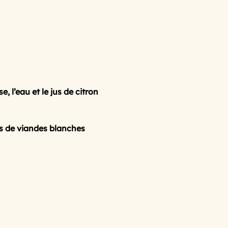
 goûteuse
avec les feuilles de brick
es
.le barbecue... la plancha
e, l’eau et le jus de citron
ate
les tomates
tes de viandes blanches
leur
recettes anti gaspi, et restes
detox