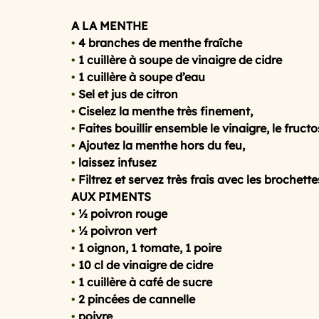
A LA MENTHE
•
 4 branches de menthe fraîche
cuisine au micro ondes
Cuisine mini budget, mais
•
 1 cuillère à soupe de vinaigre de cidre
•
 1 cuillère à soupe d’eau
•
 Sel et jus de citron
spécial printemps et été
Le temps des fruits roug
•
 Ciselez la menthe très finement,
•
 Faites bouillir ensemble le vinaigre, le fructos
•
 Ajoutez la menthe hors du feu,
les légumes primeurs du mois de ma
Avoir la pat
•
 laissez infusez
•
 Filtrez et servez très frais avec les brochet
AUX PIMENTS
•
 ½ poivron rouge
Qu’est ce que l’on mange ce soir ?
Spécial chande
•
 ½ poivron vert
•
 1 oignon, 1 tomate, 1 poire
•
 10 cl de vinaigre de cidre
•
 1 cuillère à café de sucre
•
 2 pincées de cannelle
•
 poivre