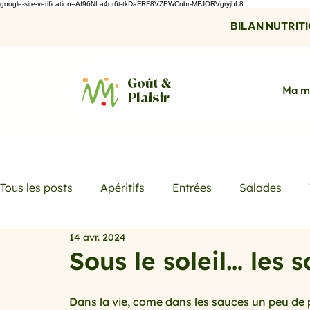
google-site-verification=Af96NLa4or6t-tkDaFRF8VZEWCnbr-MFJORVgryjbL8
BILAN NUTRITIO
Goût &
Ma m
Plaisir
Tous les posts
Apéritifs
Entrées
Salades
14 avr. 2024
Desserts
Boissons
Les menus de la semaine
Sous le soleil… les 
Promotions
Recettes fraicheur
Quiches et ta
Dans la vie, come dans les sauces un peu de