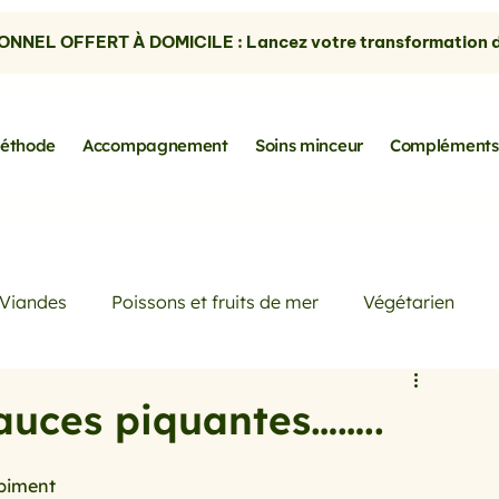
NNEL OFFERT À DOMICILE : Lancez votre transformation dè
éthode
Accompagnement
Soins minceur
Compléments
Viandes
Poissons et fruits de mer
Végétarien
Petits déjeuners
Actualités
Conseils de Pros
sauces piquantes……..
rtes
les avocats
la cuisine sans gluten
 piment