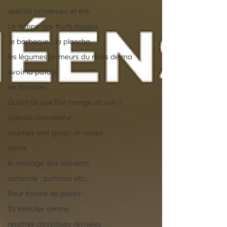
spécial printemps et été
Le temps des fruits rouges
.le barbecue... la plancha
les légumes primeurs du mois de ma
Avoir la patate
les tomates
Qu’est ce que l’on mange ce soir ?
Spécial chandeleur
recettes anti gaspi, et restes
detox
le mariage des aliments
automne : potirons etc....
Pour fondre de plaisir
25 minutes chrono
recettes classiques révisées