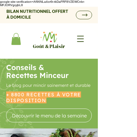
google-site-verification=Af96NLa4or6t-tkDaFRF8VZEWCnbr-
MFJORVgryjbL8
BILAN NUTRITIONNEL OFFERT
À DOMICILE
Goût & Plaisir
Conseils &
Recettes Minceur
Le blog pour mincir sainement et durable
+ 8800 RECETTES À VOTRE
DISPOSITION
Découvrir le menu de la semaine