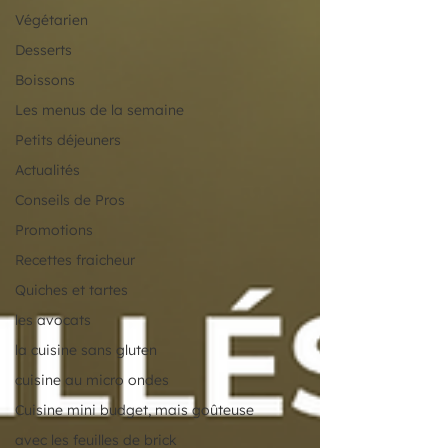
Végétarien
Desserts
Boissons
Les menus de la semaine
Petits déjeuners
Actualités
Conseils de Pros
Promotions
Recettes fraicheur
Quiches et tartes
les avocats
la cuisine sans gluten
cuisine au micro ondes
Cuisine mini budget, mais goûteuse
avec les feuilles de brick