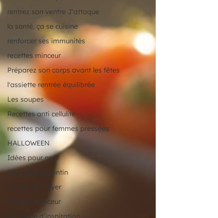
rentrez son ventre J'attaque
la santé, ça se cuisine
renforcer ses immunités
recettes minceur
Préparez son corps avant les fêtes
l'assiette rentrée équilibrée
Les soupes
Recettes anti cellulite
recettes pour femmes pressées
HALLOWEEN
Idées pour noël
Spécial St Valentin
cuisine air freyer
recettes minceur
En panne d'inspiration