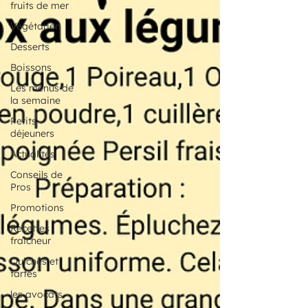
fruits de mer
Végétarien
Desserts
Boissons
Les menus de
la semaine
Petits
déjeuners
Actualités
Conseils de
Pros
Promotions
Recettes
fraicheur
Quiches et
tartes
les avocats