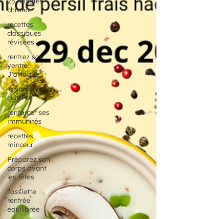
25 minutes
chrono
recettes
classiques
révisées
rentrez son
ventre
J'attaque
la santé, ça se
cuisine
renforcer ses
immunités
recettes
minceur
Préparez son
corps avant
les fêtes
l'assiette
rentrée
équilibrée