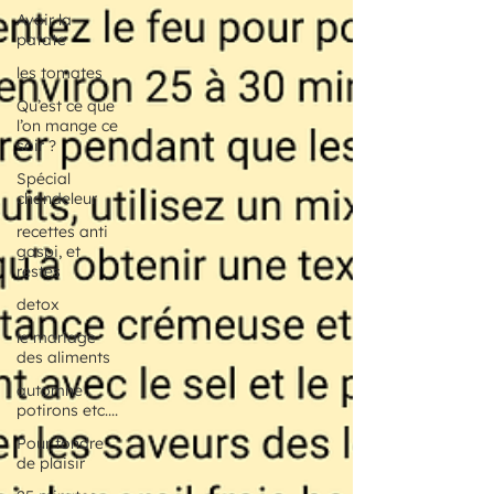
Avoir la
patate
les tomates
Qu’est ce que
l’on mange ce
soir ?
Spécial
chandeleur
recettes anti
gaspi, et
restes
detox
le mariage
des aliments
automne :
potirons etc....
Pour fondre
de plaisir