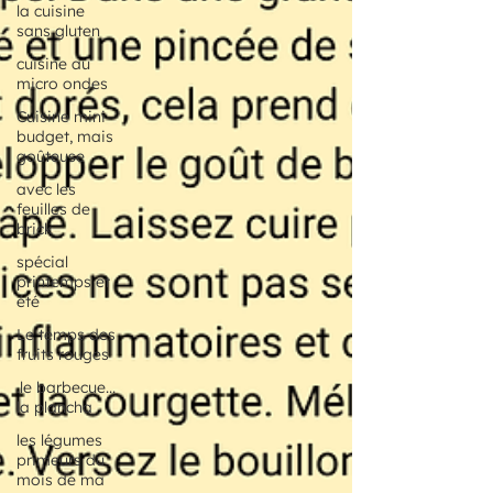
la cuisine
sans gluten
cuisine au
micro ondes
Cuisine mini
budget, mais
goûteuse
avec les
feuilles de
brick
spécial
printemps et
été
Le temps des
fruits rouges
.le barbecue...
la plancha
les légumes
primeurs du
mois de ma