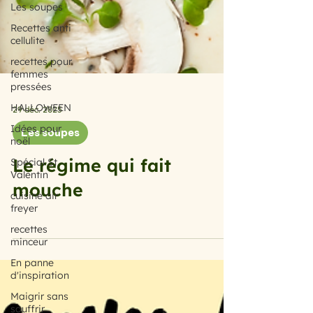
Les soupes
Recettes anti
cellulite
recettes pour
femmes
pressées
HALLOWEEN
Idées pour
29 déc. 2025
noël
Les soupes
Spécial St
Valentin
Le régime qui fait
cuisine air
freyer
mouche
recettes
minceur
En panne
d'inspiration
Maigrir sans
souffrir