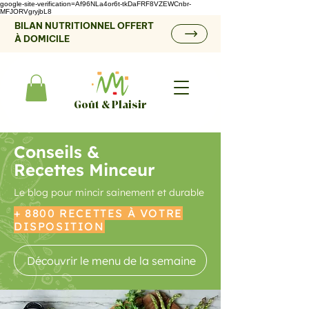
google-site-verification=Af96NLa4or6t-tkDaFRF8VZEWCnbr-
MFJORVgryjbL8
BILAN NUTRITIONNEL OFFERT
À DOMICILE
Goût & Plaisir
Conseils &
Recettes Minceur
Le blog pour mincir sainement et durable
+ 8800 RECETTES À VOTRE
DISPOSITION
Découvrir le menu de la semaine