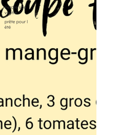
Perdre son
ventre
prête pour l
été