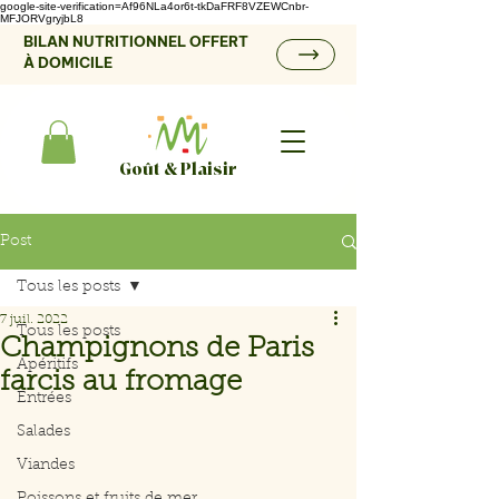
google-site-verification=Af96NLa4or6t-tkDaFRF8VZEWCnbr-
MFJORVgryjbL8
BILAN NUTRITIONNEL OFFERT
À DOMICILE
Goût & Plaisir
Post
Tous les posts
7 juil. 2022
Tous les posts
Champignons de Paris
Apéritifs
farcis au fromage
Entrées
Salades
Viandes