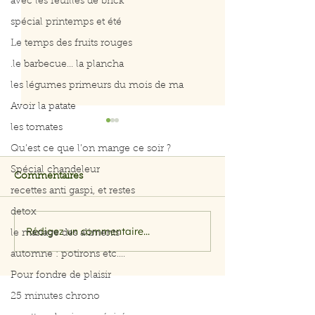
avec les feuilles de brick
spécial printemps et été
Le temps des fruits rouges
.le barbecue... la plancha
les légumes primeurs du mois de ma
Avoir la patate
les tomates
Qu’est ce que l’on mange ce soir ?
Spécial chandeleur
Commentaires
recettes anti gaspi, et restes
Prête pour l'été
Salade fraîcheur
detox
Rédigez un commentaire...
le mariage des aliments
automne : potirons etc....
Pour fondre de plaisir
25 minutes chrono