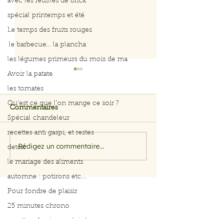
avec les feuilles de brick
spécial printemps et été
Le temps des fruits rouges
.le barbecue... la plancha
les légumes primeurs du mois de ma
Avoir la patate
les tomates
Qu’est ce que l’on mange ce soir ?
Commentaires
Spécial chandeleur
recettes anti gaspi, et restes
Rédigez un commentaire...
Salade de riz au thon et
Salade de roqu
detox
aux œufs durs
figues, chèvre fr
le mariage des aliments
tomates et jam
automne : potirons etc....
Pour fondre de plaisir
25 minutes chrono