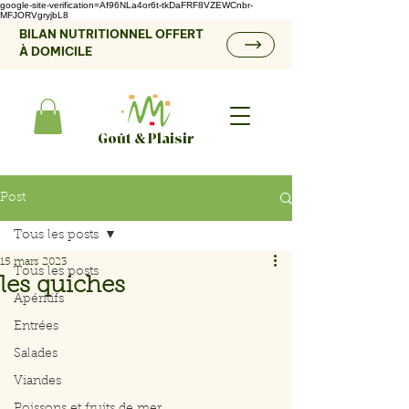
google-site-verification=Af96NLa4or6t-tkDaFRF8VZEWCnbr-
MFJORVgryjbL8
BILAN NUTRITIONNEL OFFERT
À DOMICILE
Goût & Plaisir
Post
Tous les posts
15 mars 2023
Tous les posts
les quiches
Apéritifs
Entrées
Salades
Viandes