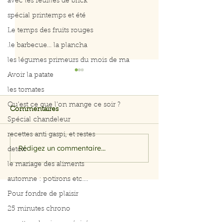
avec les feuilles de brick
spécial printemps et été
Le temps des fruits rouges
.le barbecue... la plancha
les légumes primeurs du mois de ma
Avoir la patate
les tomates
Qu’est ce que l’on mange ce soir ?
Commentaires
Spécial chandeleur
recettes anti gaspi, et restes
Salade Piémontaise
Rédigez un commentaire...
Salade lentilles 
detox
carottes
le mariage des aliments
automne : potirons etc....
Pour fondre de plaisir
25 minutes chrono