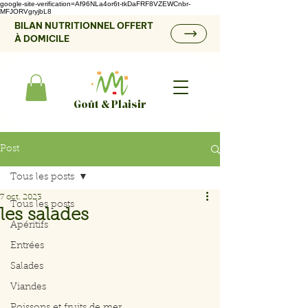
google-site-verification=Af96NLa4or6t-tkDaFRF8VZEWCnbr-
MFJORVgryjbL8
BILAN NUTRITIONNEL OFFERT
À DOMICILE
Goût & Plaisir
Post
Tous les posts
7 oct. 2023
Tous les posts
les salades
Apéritifs
Entrées
Salades
Viandes