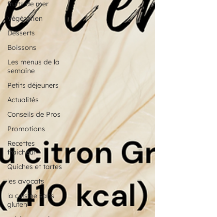
fruits de mer
Végétarien
Desserts
Boissons
Les menus de la
semaine
Petits déjeuners
Actualités
Conseils de Pros
Promotions
Recettes
fraicheur
Quiches et tartes
les avocats
la cuisine sans
gluten