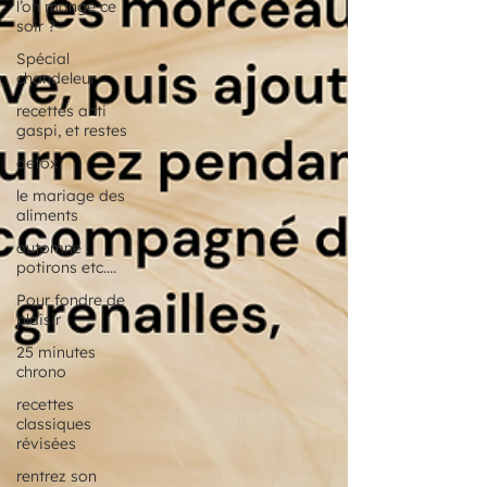
l’on mange ce
soir ?
Spécial
chandeleur
recettes anti
gaspi, et restes
detox
le mariage des
aliments
automne :
potirons etc....
Pour fondre de
plaisir
25 minutes
chrono
recettes
classiques
révisées
rentrez son