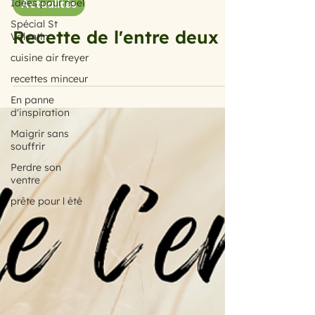
Idées pour noël
31 déc. 2025
Spécial St
Actualités
Valentin
cuisine air freyer
Recette de l'entre deux
recettes minceur
En panne
d'inspiration
Maigrir sans
souffrir
Perdre son
ventre
prête pour l été