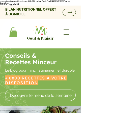
google-site-verification=Af96NLa4or6t-tkDaFRF8VZEWCnbr-
MFJORVgryjbL8
BILAN NUTRITIONNEL OFFERT
À DOMICILE
Goût & Plaisir
Conseils &
Recettes Minceur
Le blog pour mincir sainement et durable
+ 8800 RECETTES À VOTRE
DISPOSITION
Découvrir le menu de la semaine