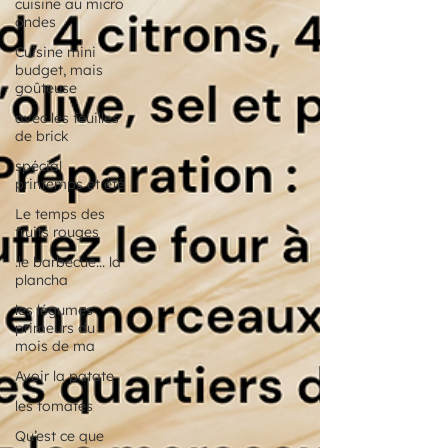
cuisine au micro
ondes
Cuisine mini
budget, mais
goûteuse
avec les feuilles
de brick
spécial
printemps et été
Le temps des
fruits rouges
.le barbecue... la
plancha
les légumes
primeurs du
mois de ma
Avoir la patate
les tomates
Qu’est ce que