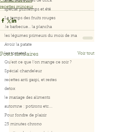
avec les feuilles de brick
Conseils de Pros
recettes minceur
spécial printemps et été
Le temps des fruits rouges
.le barbecue... la plancha
les légumes primeurs du mois de ma
Avoir la patate
les tomates
Voir tout
Posts similaires
Qu’est ce que l’on mange ce soir ?
Spécial chandeleur
recettes anti gaspi, et restes
detox
le mariage des aliments
automne : potirons etc....
Pour fondre de plaisir
25 minutes chrono