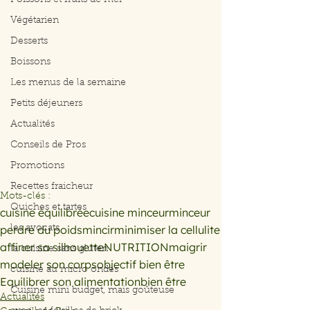
Poissons et fruits de mer
Végétarien
Desserts
Boissons
Les menus de la semaine
Petits déjeuners
Actualités
Conseils de Pros
Promotions
Recettes fraicheur
Mots-clés :
Quiches et tartes
cuisine équilibrée
cuisine minceur
minceur
perdre du poids
mincir
minimiser la cellulite
les avocats
affiner sa silhouette
NUTRITION
maigrir
la cuisine sans gluten
modeler son corps
objectif bien être
cuisine au micro ondes
Equilibrer son alimentation
bien être
Cuisine mini budget, mais goûteuse
Actualités