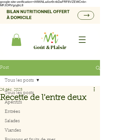
google-site-verification=Af96NLa4or6t-tkDaFRF8VZEWCnbr-
MFJORVgryjbL8
BILAN NUTRITIONNEL OFFERT
À DOMICILE
Goût & Plaisir
Post
Tous les posts
26 déc. 2025
Tous les posts
Recette de l'entre deux
Apéritifs
Entrées
Salades
Viandes