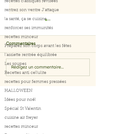
recettes classiques révisées
rentrez son ventre J'attaque
la santé, ça se cuisine
renforcer ses immunités
recettes minceur
Commentaires
Préparez son corps avant les fêtes
l'assiette rentrée équilibrée
Salade de riz originale
Les soupes
Rédigez un commentaire...
Filet de cabilla
Recettes anti cellulite
papillote
recettes pour femmes pressées
HALLOWEEN
Idées pour noël
Spécial St Valentin
cuisine air freyer
recettes minceur