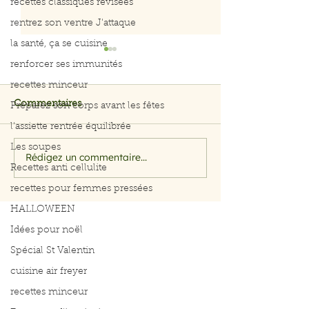
recettes classiques révisées
rentrez son ventre J'attaque
la santé, ça se cuisine
renforcer ses immunités
recettes minceur
Commentaires
Préparez son corps avant les fêtes
l'assiette rentrée équilibrée
Les soupes
Rédigez un commentaire...
Filet de saumon aux
Menu du 29 jui
Recettes anti cellulite
herbes et citron
juillet 2026
recettes pour femmes pressées
HALLOWEEN
Idées pour noël
Spécial St Valentin
cuisine air freyer
recettes minceur