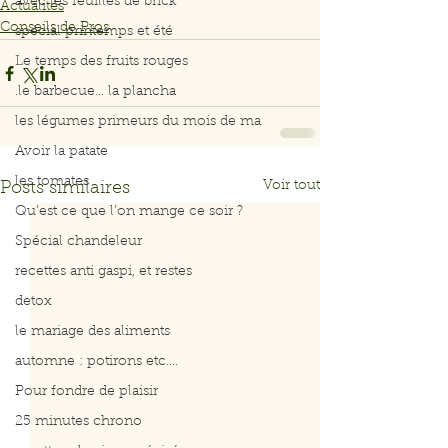
avec les feuilles de brick
Actualités
Conseils de Pros
spécial printemps et été
Le temps des fruits rouges
.le barbecue... la plancha
les légumes primeurs du mois de ma
Avoir la patate
les tomates
Voir tout
Posts similaires
Qu’est ce que l’on mange ce soir ?
Spécial chandeleur
recettes anti gaspi, et restes
detox
le mariage des aliments
automne : potirons etc....
Pour fondre de plaisir
25 minutes chrono