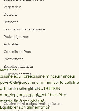
Poissons et fruits de mer
Végétarien
Desserts
Boissons
Les menus de la semaine
Petits déjeuners
Actualités
Conseils de Pros
Promotions
Recettes fraicheur
Mots-clés :
Quiches et tartes
cuisine équilibrée
cuisine minceur
minceur
perdre du poids
mincir
minimiser la cellulite
les avocats
affiner sa silhouette
NUTRITION
la cuisine sans gluten
modeler son corps
objectif bien être
cuisine au micro ondes
mettre fin à son obésité
Cuisine mini budget, mais goûteuse
Equilibrer son alimentation