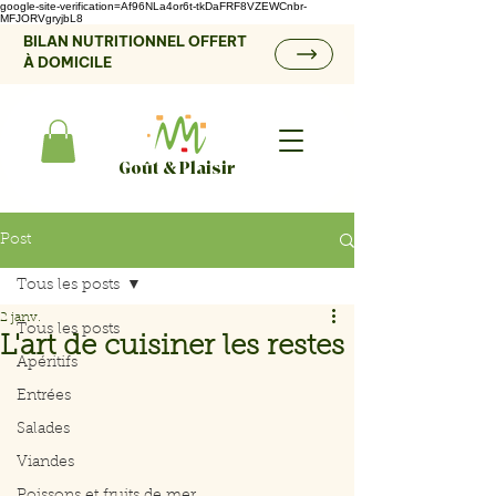
google-site-verification=Af96NLa4or6t-tkDaFRF8VZEWCnbr-
MFJORVgryjbL8
BILAN NUTRITIONNEL OFFERT
À DOMICILE
Goût & Plaisir
Post
Tous les posts
2 janv.
Tous les posts
L'art de cuisiner les restes
Apéritifs
Entrées
Salades
Viandes