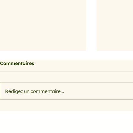
Commentaires
Petits farcis
Rédigez un commentaire...
Filet de s
herbes et 