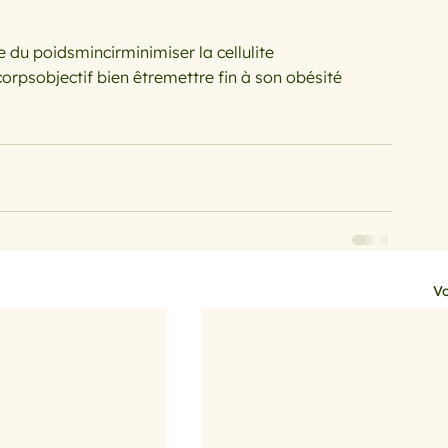
e du poids
mincir
minimiser la cellulite
corps
objectif bien être
mettre fin à son obésité
Vo