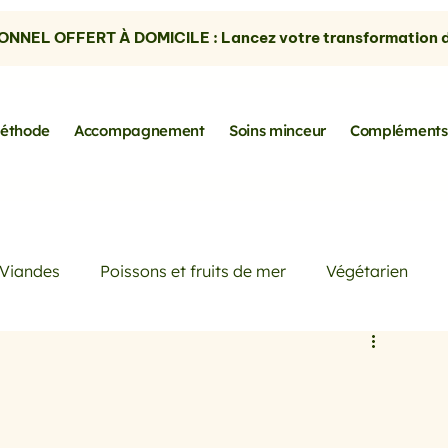
NNEL OFFERT À DOMICILE : Lancez votre transformation dè
éthode
Accompagnement
Soins minceur
Compléments
Viandes
Poissons et fruits de mer
Végétarien
Petits déjeuners
Actualités
Conseils de Pros
rtes
les avocats
la cuisine sans gluten