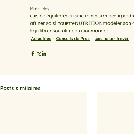
Mots-clés :
cuisine équilibrée
cuisine minceur
minceur
perdr
affiner sa silhouette
NUTRITION
modeler son 
Equilibrer son alimentation
manger
Actualités
Conseils de Pros
cuisine air freyer
Posts similaires