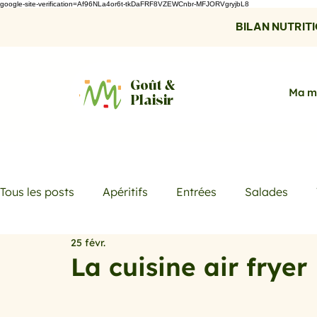
google-site-verification=Af96NLa4or6t-tkDaFRF8VZEWCnbr-MFJORVgryjbL8
BILAN NUTRITIO
Goût &
Ma m
Plaisir
Tous les posts
Apéritifs
Entrées
Salades
25 févr.
Desserts
Boissons
Les menus de la semaine
La cuisine air fryer
Promotions
Recettes fraicheur
Quiches et ta