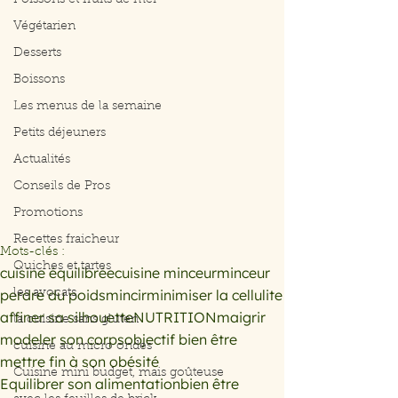
Poissons et fruits de mer
Végétarien
Desserts
Boissons
Les menus de la semaine
Petits déjeuners
Actualités
Conseils de Pros
Promotions
Recettes fraicheur
Mots-clés :
Quiches et tartes
cuisine équilibrée
cuisine minceur
minceur
perdre du poids
mincir
minimiser la cellulite
les avocats
affiner sa silhouette
NUTRITION
maigrir
la cuisine sans gluten
modeler son corps
objectif bien être
cuisine au micro ondes
mettre fin à son obésité
Cuisine mini budget, mais goûteuse
Equilibrer son alimentation
bien être