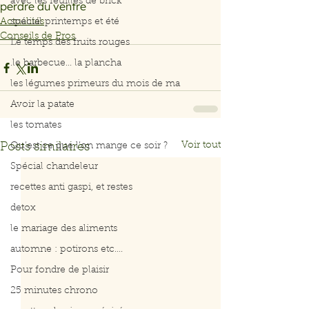
avec les feuilles de brick
perdre du ventre
Actualités
spécial printemps et été
Conseils de Pros
Le temps des fruits rouges
.le barbecue... la plancha
les légumes primeurs du mois de ma
Avoir la patate
les tomates
Voir tout
Posts similaires
Qu’est ce que l’on mange ce soir ?
Spécial chandeleur
recettes anti gaspi, et restes
detox
le mariage des aliments
automne : potirons etc....
Pour fondre de plaisir
25 minutes chrono