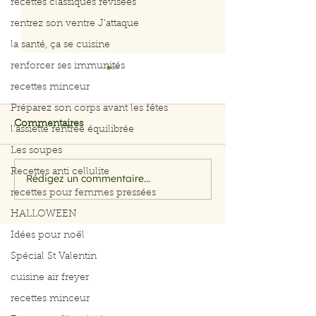
recettes classiques révisées
rentrez son ventre J'attaque
la santé, ça se cuisine
renforcer ses immunités
recettes minceur
Préparez son corps avant les fêtes
Commentaires
l'assiette rentrée équilibrée
Les soupes
Recettes anti cellulite
Rédigez un commentaire...
Filet de saumon aux
Menu du 29 jui
recettes pour femmes pressées
herbes et citron
juillet 2026
HALLOWEEN
Idées pour noël
Spécial St Valentin
cuisine air freyer
recettes minceur