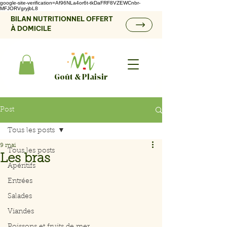
google-site-verification=Af96NLa4or6t-tkDaFRF8VZEWCnbr-
MFJORVgryjbL8
BILAN NUTRITIONNEL OFFERT
À DOMICILE
Goût & Plaisir
Post
Tous les posts
9 mai
Tous les posts
Les bras
Apéritifs
Entrées
Salades
Viandes