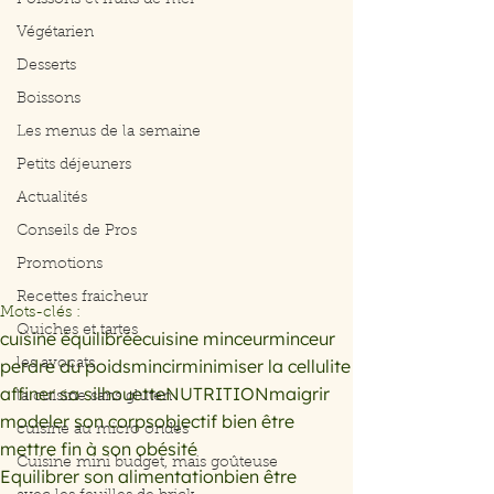
Poissons et fruits de mer
Végétarien
Desserts
Boissons
Les menus de la semaine
Petits déjeuners
Actualités
Conseils de Pros
Promotions
Recettes fraicheur
Mots-clés :
Quiches et tartes
cuisine équilibrée
cuisine minceur
minceur
perdre du poids
mincir
minimiser la cellulite
les avocats
affiner sa silhouette
NUTRITION
maigrir
la cuisine sans gluten
modeler son corps
objectif bien être
cuisine au micro ondes
mettre fin à son obésité
Cuisine mini budget, mais goûteuse
Equilibrer son alimentation
bien être