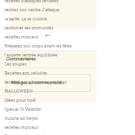
recettes classiques révisées
rentrez son ventre J'attaque
la santé, ça se cuisine
renforcer ses immunités
recettes minceur
Préparez son corps avant les fêtes
l'assiette rentrée équilibrée
Commentaires
Les soupes
Recettes anti cellulite
Rédigez un commentaire...
recettes pour femmes pressées
Filet de saumon aux
Menu du 29 jui
herbes et citron
juillet 2026
HALLOWEEN
Idées pour noël
Spécial St Valentin
cuisine air freyer
recettes minceur