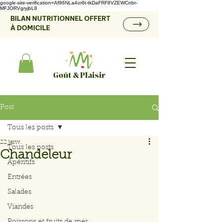
google-site-verification=Af96NLa4or6t-tkDaFRF8VZEWCnbr-
MFJORVgryjbL8
BILAN NUTRITIONNEL OFFERT
À DOMICILE
Goût & Plaisir
Post
Tous les posts
22 janv.
Tous les posts
Chandeleur
Apéritifs
Entrées
Salades
Viandes