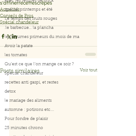
avec les feuilles de brick
s'affiner
recettes
crêpes
Actualités
spécial printemps et été
Conseils de Pros
Le temps des fruits rouges
Spécial chandeleur
.le barbecue... la plancha
les légumes primeurs du mois de ma
Avoir la patate
les tomates
Qu’est ce que l’on mange ce soir ?
Voir tout
Posts similaires
Spécial chandeleur
recettes anti gaspi, et restes
detox
le mariage des aliments
automne : potirons etc....
Pour fondre de plaisir
25 minutes chrono