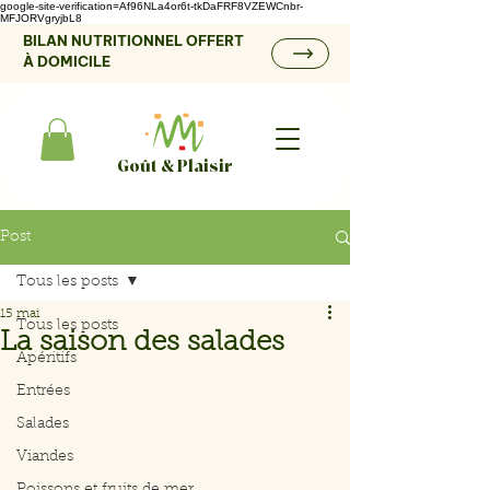
google-site-verification=Af96NLa4or6t-tkDaFRF8VZEWCnbr-
MFJORVgryjbL8
BILAN NUTRITIONNEL OFFERT
À DOMICILE
Goût & Plaisir
Post
Tous les posts
15 mai
Tous les posts
La saison des salades
Apéritifs
Entrées
Salades
Viandes