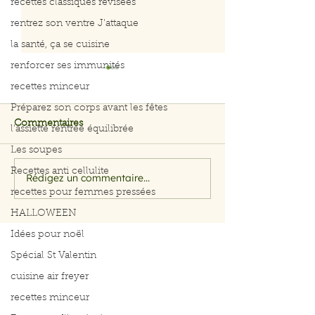
recettes classiques révisées
rentrez son ventre J'attaque
la santé, ça se cuisine
renforcer ses immunités
recettes minceur
Préparez son corps avant les fêtes
Commentaires
l'assiette rentrée équilibrée
Les soupes
Recettes anti cellulite
Rédigez un commentaire...
Filet de saumon aux
Menu du 29 jui
recettes pour femmes pressées
herbes et citron
juillet 2026
HALLOWEEN
Idées pour noël
Spécial St Valentin
cuisine air freyer
recettes minceur