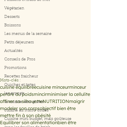
Poissons et fruits de mer
Végétarien
Desserts
Boissons
Les menus de la semaine
Petits déjeuners
Actualités
Conseils de Pros
Promotions
Recettes fraicheur
Mots-clés :
Quiches et tartes
cuisine équilibrée
cuisine minceur
minceur
perdre du poids
mincir
minimiser la cellulite
les avocats
affiner sa silhouette
NUTRITION
maigrir
la cuisine sans gluten
modeler son corps
objectif bien être
cuisine au micro ondes
mettre fin à son obésité
Cuisine mini budget, mais goûteuse
Equilibrer son alimentation
bien être