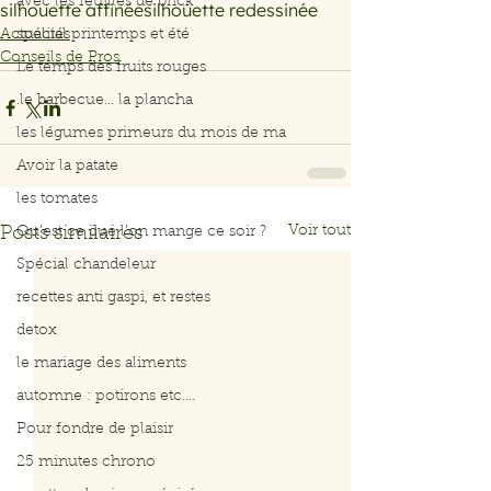
avec les feuilles de brick
silhouette affinée
silhouette redessinée
Actualités
spécial printemps et été
Conseils de Pros
Le temps des fruits rouges
.le barbecue... la plancha
les légumes primeurs du mois de ma
Avoir la patate
les tomates
Voir tout
Posts similaires
Qu’est ce que l’on mange ce soir ?
Spécial chandeleur
recettes anti gaspi, et restes
detox
le mariage des aliments
automne : potirons etc....
Pour fondre de plaisir
25 minutes chrono