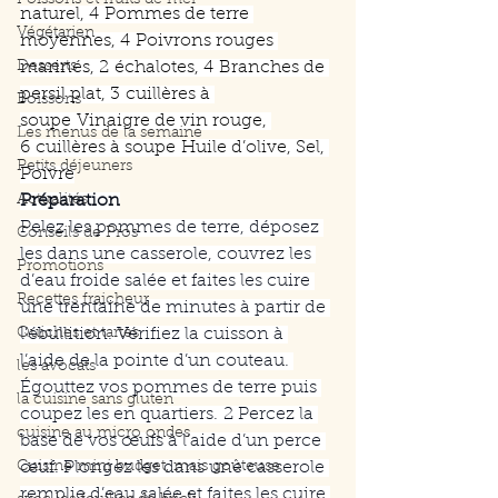
Poissons et fruits de mer
naturel, 4 Pommes de terre 
Végétarien
moyennes, 4 Poivrons rouges 
Desserts
marinés, 2 échalotes, 4 Branches de 
persil plat, 3 cuillères à 
Boissons
soupe Vinaigre de vin rouge, 
Les menus de la semaine
6 cuillères à soupe Huile d’olive, Sel, 
Petits déjeuners
Poivre
Actualités
Préparation
Pelez les pommes de terre, déposez 
Conseils de Pros
les dans une casserole, couvrez les 
Promotions
d’eau froide salée et faites les cuire 
Recettes fraicheur
une trentaine de minutes à partir de 
Quiches et tartes
l’ébullition. Vérifiez la cuisson à 
l’aide de la pointe d’un couteau. 
les avocats
Égouttez vos pommes de terre puis 
la cuisine sans gluten
coupez les en quartiers.
2 Percez la 
cuisine au micro ondes
base de vos œufs à l’aide d’un perce 
Cuisine mini budget, mais goûteuse
œuf. Plongez les dans une casserole 
remplie d’eau salée et faites les cuire 