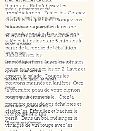
avec les feuilles de brick
9 minutes. Rafraîchissez les 
spécial printemps et été
immédiatement. Écalez les. Coupez 
Le temps des fruits rouges
vos œufs en quartiers. Plongez vos 
.le barbecue... la plancha
haricots verts surgelés dans une 
casserole remplie d’eau bouillante 
les légumes primeurs du mois de ma
salée et faites les cuire 5 minutes à 
Avoir la patate
partir de la reprise de l’ébullition. 
les tomates
Rafraîchissez les 
Qu’est ce que l’on mange ce soir ?
immédiatement.
Lavez les tomates 
cerise puis coupez les en 2.
Lavez et 
Spécial chandeleur
essorez la salade.
Coupez les 
recettes anti gaspi, et restes
poivrons marinés en lanières.
Ôtez 
detox
la première peau de votre oignon 
le mariage des aliments
rouge puis émincez le.
 Ôtez la 
première peau de vos échalotes et 
automne : potirons etc....
ciselez les.
Effeuillez et hachez le 
Pour fondre de plaisir
persil.
 Dans un bol, mélangez le 
25 minutes chrono
vinaigre de vin rouge avec les 