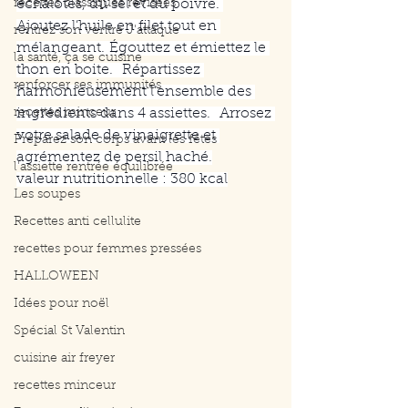
recettes classiques révisées
échalotes, du sel et du poivre. 
Ajoutez l’huile en filet tout en 
rentrez son ventre J'attaque
mélangeant.
Égouttez et émiettez le 
la santé, ça se cuisine
thon en boite.
 Répartissez 
renforcer ses immunités
harmonieusement l’ensemble des 
recettes minceur
ingrédients dans 4 assiettes.
 Arrosez 
votre salade de vinaigrette et 
Préparez son corps avant les fêtes
agrémentez de persil haché.
l'assiette rentrée équilibrée
valeur nutritionnelle : 380 kcal
Les soupes
Recettes anti cellulite
recettes pour femmes pressées
HALLOWEEN
Idées pour noël
Spécial St Valentin
cuisine air freyer
recettes minceur