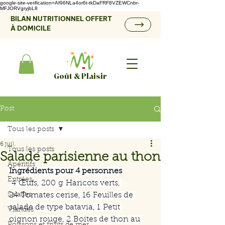
google-site-verification=Af96NLa4or6t-tkDaFRF8VZEWCnbr-
MFJORVgryjbL8
BILAN NUTRITIONNEL OFFERT
À DOMICILE
Goût & Plaisir
Post
Tous les posts
6 juil.
Tous les posts
Salade parisienne au thon
Apéritifs
Ingrédients pour 4 personnes
Entrées
 4 Œufs, 200 g Haricots verts, 
Salades
24 Tomates cerise, 16 Feuilles de 
salade de type batavia, 1 Petit 
Viandes
oignon rouge, 2 Boites de thon au 