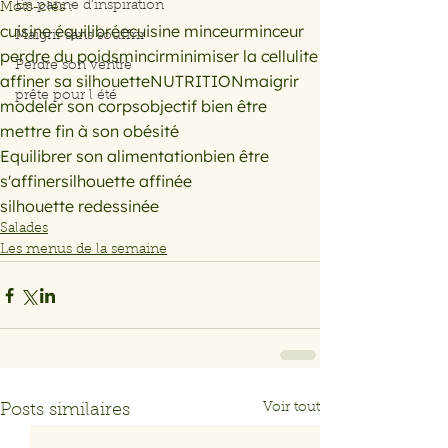
En panne d'inspiration
Mots-clés :
cuisine équilibrée
cuisine minceur
minceur
Maigrir sans souffrir
perdre du poids
mincir
minimiser la cellulite
Perdre son ventre
affiner sa silhouette
NUTRITION
maigrir
prête pour l été
modeler son corps
objectif bien être
mettre fin à son obésité
Equilibrer son alimentation
bien être
s'affiner
silhouette affinée
silhouette redessinée
Salades
Les menus de la semaine
Voir tout
Posts similaires