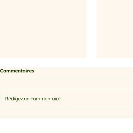
Commentaires
Petits farcis
Rédigez un commentaire...
Filet de s
herbes et 