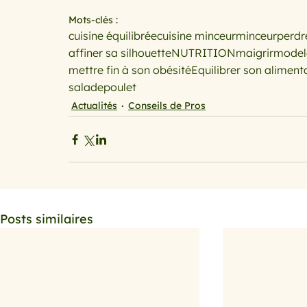
Mots-clés :
cuisine équilibrée
cuisine minceur
minceur
perdr
affiner sa silhouette
NUTRITION
maigrir
model
mettre fin à son obésité
Equilibrer son aliment
salade
poulet
Actualités
Conseils de Pros
Posts similaires