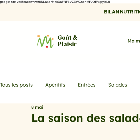
google-site-verification=Af96NLa4or6t-tkDaFRF8VZEWCnbr-MFJORVgryjbL8
BILAN NUTRITIO
Goût &
Ma m
Plaisir
Tous les posts
Apéritifs
Entrées
Salades
8 mai
Desserts
Boissons
Les menus de la semaine
La saison des salad
Promotions
Recettes fraicheur
Quiches et ta