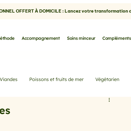
NNEL OFFERT À DOMICILE : Lancez votre transformation dè
éthode
Accompagnement
Soins minceur
Compléments
Viandes
Poissons et fruits de mer
Végétarien
Petits déjeuners
Actualités
Conseils de Pros
es
rtes
les avocats
la cuisine sans gluten