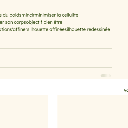
e du poids
mincir
minimiser la cellulite
er son corps
objectif bien être
ation
s'affiner
silhouette affinée
silhouette redessinée
Vo