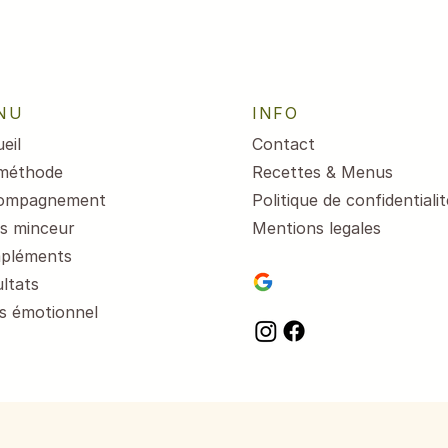
NU
INFO
eil
Contact
méthode
Recettes & Menus
ompagnement
Politique de confidentialit
s minceur
Mentions legales
pléments
ltats
s émotionnel