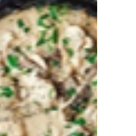
café de graine de coriandre, 1 cuillère à
café de curcuma, 1 pincée de piment en
poudre, 30 g de poudre de noix de coco,
50 cl de lait de coco, 2 cuillères à café de
sucre roux, 2 cuillères à soupe d'huile, sel,
poivre Préparation : Mixez la coriandre, le
gingembre, le cumin, l'ail, le girofle, le
curcuma, le pi