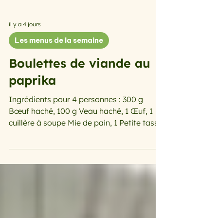
il y a 4 jours
Les menus de la semaine
Boulettes de viande au
paprika
Ingrédients pour 4 personnes : 300 g
Bœuf haché, 100 g Veau haché, 1 Œuf, 1
cuillère à soupe Mie de pain, 1 Petite tasse
de lait, 1 cuillère. à soupe paprika, 1
Oignon, 1 gousse Ail, 1 cuillère à soupe
Huile, 15 cl Lait de coco, Sel, Poivre
Préparation : Faites tremper la mie de
pain dans le lait. Dans un saladier,
mélangez les viandes de bœuf et de veau