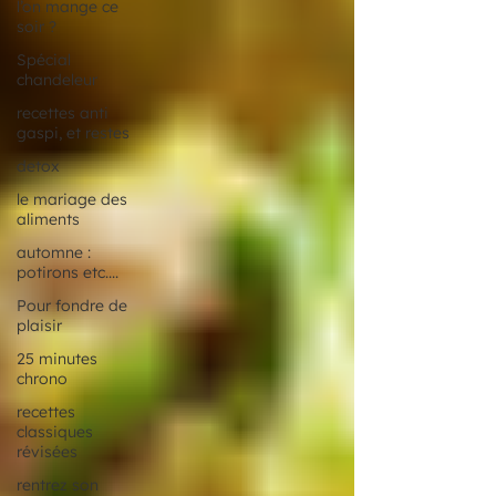
l’on mange ce
soir ?
Spécial
chandeleur
recettes anti
gaspi, et restes
detox
le mariage des
aliments
automne :
potirons etc....
Pour fondre de
plaisir
25 minutes
chrono
recettes
classiques
révisées
rentrez son