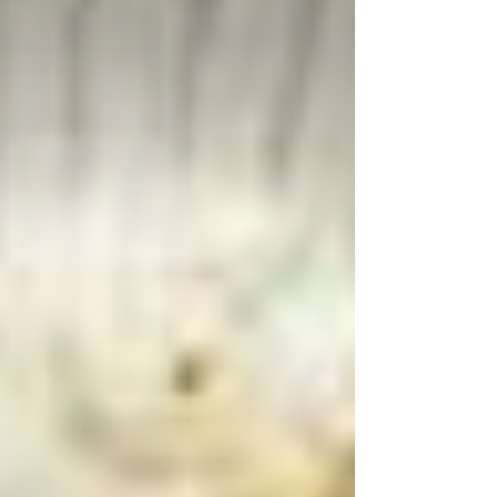
avec l’œuf, l’ail pelé et ciselé et 1 pincée de
curry. Salez, poivrez, ajoutez le pain et
mélangez. Façonnez des boulette