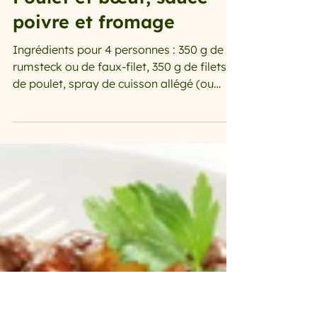
20 juil.
Les menus de la semaine
Poulet et bœuf, sauce
poivre et fromage
Ingrédients pour 4 personnes : 350 g de
rumsteck ou de faux-filet, 350 g de filets
de poulet, spray de cuisson allégé (ou
vaporisateur d'huile d'olive), 1 oignon
émincé, 75 g de champignons de paris, en
tranches 1/2 cuillère à café de poivre noir
moulu, 2 cubes de bouillon de bœuf ; 200
g de fromage à tartiner, 1 poignée de
persil frais haché, sel Préparation : Coupez
en lanières le bœuf et le poulet. Salez les
légèrement. Vaporisez une grande poêle