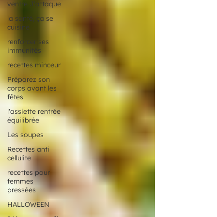
ventre J'attaque
la santé, ça se
cuisine
renforcer ses
immunités
recettes minceur
Préparez son
corps avant les
fêtes
l'assiette rentrée
équilibrée
Les soupes
Recettes anti
cellulite
recettes pour
femmes
pressées
HALLOWEEN