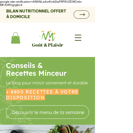
google-site-verification=Af96NLa4or6t-tkDaFRF8VZEWCnbr-
MFJORVgryjbL8
BILAN NUTRITIONNEL OFFERT
À DOMICILE
Goût & Plaisir
Conseils &
Recettes Minceur
Le blog pour mincir sainement et durable
+ 8800 RECETTES À VOTRE
DISPOSITION
Découvrir le menu de la semaine