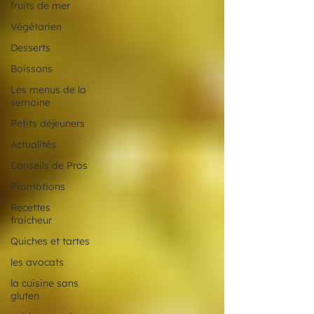
fruits de mer
Végétarien
Desserts
Boissons
Les menus de la
semaine
Petits déjeuners
Actualités
Conseils de Pros
Promotions
Recettes
fraicheur
Quiches et tartes
les avocats
la cuisine sans
gluten