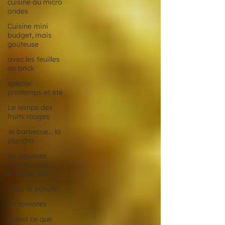
cuisine au micro
ondes
Cuisine mini
budget, mais
goûteuse
avec les feuilles
de brick
spécial
printemps et été
Le temps des
fruits rouges
.le barbecue... la
plancha
les légumes
primeurs du
mois de ma
Avoir la patate
les tomates
Qu’est ce que