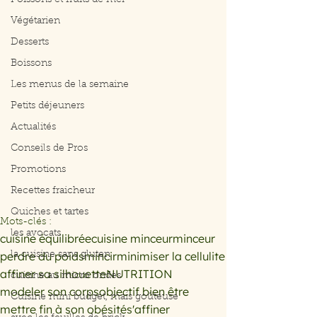
Poissons et fruits de mer
Végétarien
Desserts
Boissons
Les menus de la semaine
Petits déjeuners
Actualités
Conseils de Pros
Promotions
Recettes fraicheur
Quiches et tartes
Mots-clés :
les avocats
cuisine équilibrée
cuisine minceur
minceur
perdre du poids
mincir
minimiser la cellulite
la cuisine sans gluten
affiner sa silhouette
NUTRITION
cuisine au micro ondes
modeler son corps
objectif bien être
Cuisine mini budget, mais goûteuse
mettre fin à son obésité
s'affiner