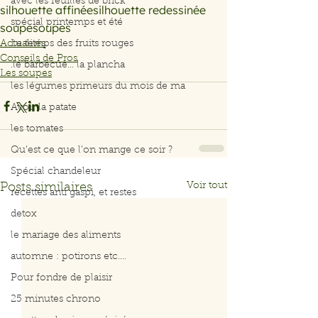
avec les feuilles de brick
silhouette affinée
silhouette redessinée
spécial printemps et été
soupe
soupes
Actualités
Le temps des fruits rouges
Conseils de Pros
.le barbecue... la plancha
Les soupes
les légumes primeurs du mois de ma
Avoir la patate
les tomates
Qu’est ce que l’on mange ce soir ?
Spécial chandeleur
Voir tout
Posts similaires
recettes anti gaspi, et restes
detox
le mariage des aliments
automne : potirons etc....
Pour fondre de plaisir
25 minutes chrono