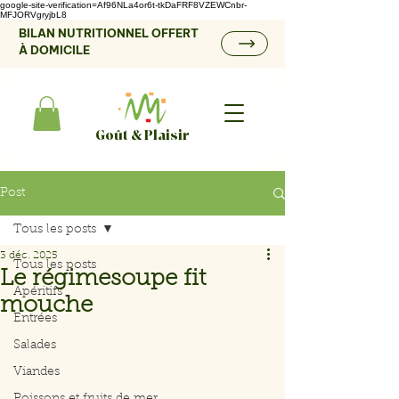
google-site-verification=Af96NLa4or6t-tkDaFRF8VZEWCnbr-
MFJORVgryjbL8
BILAN NUTRITIONNEL OFFERT
À DOMICILE
Goût & Plaisir
Post
Tous les posts
3 déc. 2025
Tous les posts
Le régimesoupe fit
Apéritifs
mouche
Entrées
Salades
Viandes